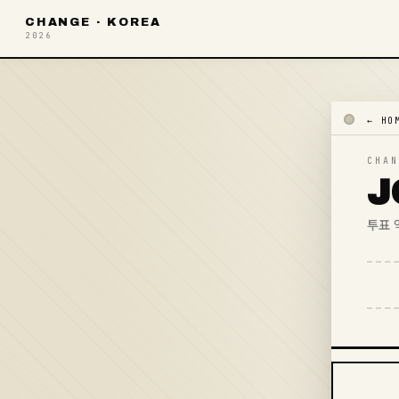
CHANGE · KOREA
2026
HO
CHAN
J
투표 