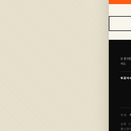
본 플랫폼
세요.
투표약
주최
상호
통신판