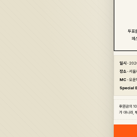
투표를
페
일시 ·
2026
장소 ·
서울시
MC ·
오윤
Special 
후원금의 1
가 아니라,