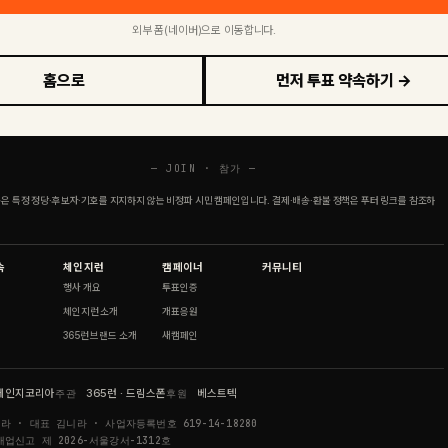
외부 폼(네이버)으로 이동합니다.
홈으로
먼저 투표 약속하기 →
—
JOIN · 참가
—
은 특정 정당·후보자·기호를 지지하지 않는 비정파 시민 캠페인입니다. 결제·배송·환불 정책은 푸터 링크를 참조하
속
체인지런
캠페이너
커뮤니티
행사 개요
투표인증
체인지런 소개
개표응원
365런 브랜드 소개
새캠페인
체인지코리아
주관
365런 · 드림스폰
후원
베스트텍
니라
· 대표
김니라
· 사업자등록번호
619-14-18280
매업신고
제 2026-서울강서-1312호